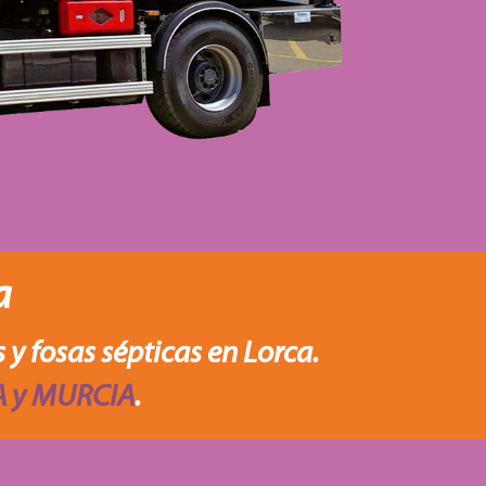
a
 y fosas sépticas en Lorca.
 y MURCIA
.