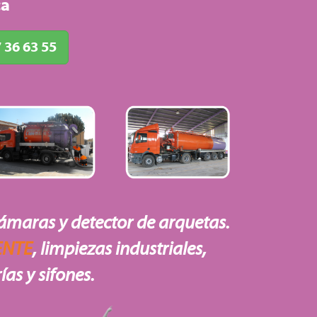
ca
 36 63 55
ámaras y detector de arquetas.
ENTE
, limpiezas industriales,
ías y sifones.