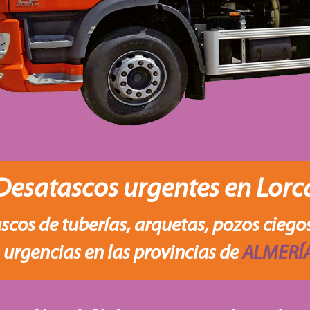
Desatascos urgentes en Lorc
scos de tuberías, arquetas, pozos ciegos
urgencias en las provincias de
ALMERÍA